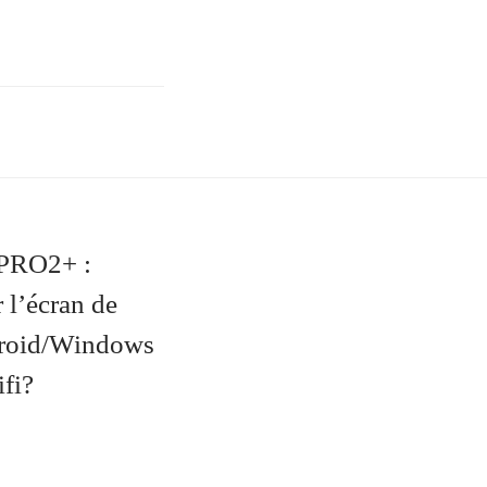
VPRO2+ :
l’écran de
droid/Windows
ifi?