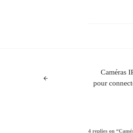
Caméras IP
pour connec
4 replies on “Camé