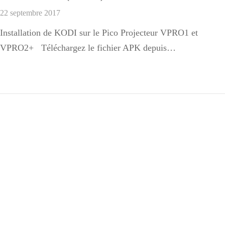
22 septembre 2017
Installation de KODI sur le Pico Projecteur VPRO1 et
VPRO2+ Téléchargez le fichier APK depuis…
Conditions Générales de Ventes
Conditions Générales d’Utilisation
Commandes pour professionnels
Remboursement de TVA