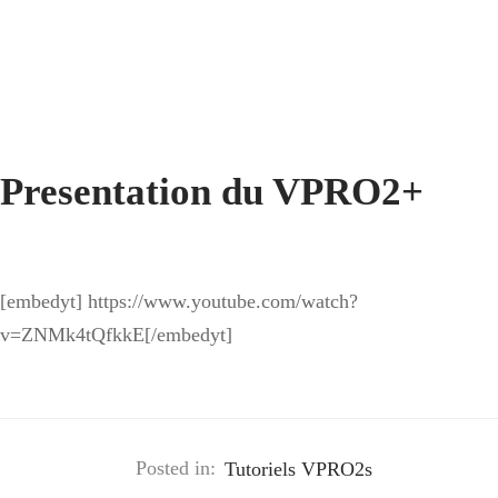
ecteurs
mètre Laser ULT-X
ssoires Télémètres
ssoires Drone
mètre Laser VPRO500S
ssoires Stabilisateur
mètre Laser VPRO500
Presentation du VPRO2+
ssoires Télémètres
[embedyt] https://www.youtube.com/watch?
v=ZNMk4tQfkkE[/embedyt]
Posted in:
Tutoriels VPRO2s