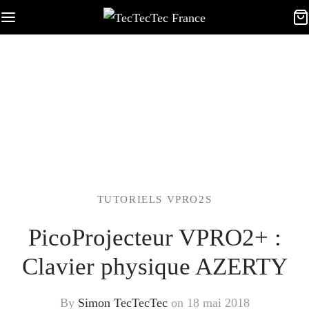
TUTORIELS VPRO2S
PicoProjecteur VPRO2+ :
Clavier physique AZERTY
By
Simon TecTecTec
on
18 mai 2018