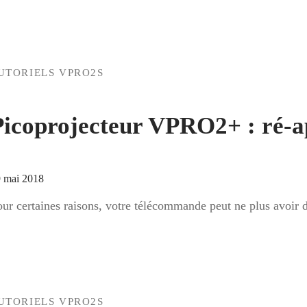
UTORIELS VPRO2S
Picoprojecteur VPRO2+ : ré-a
 mai 2018
our certaines raisons, votre télécommande peut ne plus avoi
UTORIELS VPRO2S