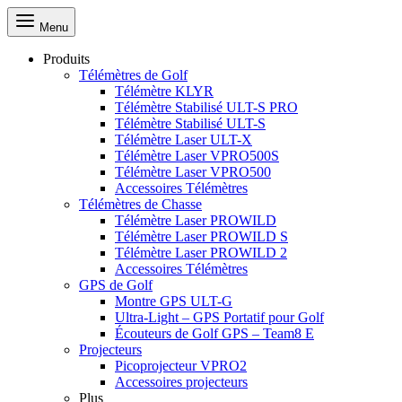
Menu
Produits
Télémètres de Golf
Télémètre KLYR
Télémètre Stabilisé ULT-S PRO
Télémètre Stabilisé ULT-S
Télémètre Laser ULT-X
Télémètre Laser VPRO500S
Télémètre Laser VPRO500
Accessoires Télémètres
Télémètres de Chasse
Télémètre Laser PROWILD
Télémètre Laser PROWILD S
Télémètre Laser PROWILD 2
Accessoires Télémètres
GPS de Golf
Montre GPS ULT-G
Ultra-Light – GPS Portatif pour Golf
Écouteurs de Golf GPS – Team8 E
Projecteurs
Picoprojecteur VPRO2
Accessoires projecteurs
Plus