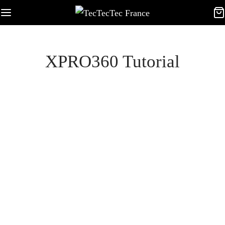
XPRO360 Tutorial
TUTORIELS XPROS
XPRO360 TUTORIAL
Lire et convertir les vidéos de la XPRO360+
15 octobre 2016
Lire et convertir les vidéos de la XPRO360+ Pour lire et