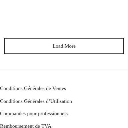
convertir les vidéos de la XPRO360+, vous pouvez
télécharger le logiciel dédié ci-dessous. Pour Windows
: Télécharger Pour Mac : Télécharger Vous pouvez avec ce
logiciel convertir les fichiers de la XPRO360+ pour qu’il soit
compatible avec le mode 360° de […]
Load More
Conditions Générales de Ventes
Conditions Générales d’Utilisation
Commandes pour professionnels
Remboursement de TVA