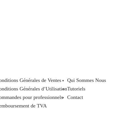
onditions Générales de Ventes
Qui Sommes Nous
nditions Générales d’Utilisation
Tutoriels
ommandes pour professionnels
Contact
emboursement de TVA