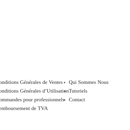
onditions Générales de Ventes
Qui Sommes Nous
nditions Générales d’Utilisation
Tutoriels
ommandes pour professionnels
Contact
emboursement de TVA