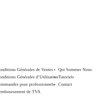
onditions Générales de Ventes
Qui Sommes Nous
nditions Générales d’Utilisation
Tutoriels
ommandes pour professionnels
Contact
emboursement de TVA