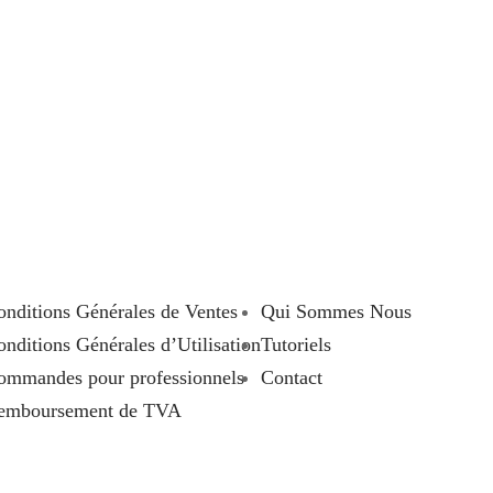
onditions Générales de Ventes
Qui Sommes Nous
nditions Générales d’Utilisation
Tutoriels
ommandes pour professionnels
Contact
emboursement de TVA