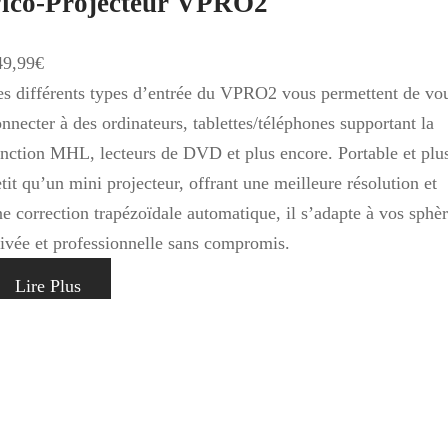
ico-Projecteur VPRO2
49,99
€
es différents types d’entrée du VPRO2 vous permettent de vo
nnecter à des ordinateurs, tablettes/téléphones supportant la
onction MHL, lecteurs de DVD et plus encore. Portable et plu
tit qu’un mini projecteur, offrant une meilleure résolution et
e correction trapézoïdale automatique, il s’adapte à vos sphè
rivée et professionnelle sans compromis.
Lire Plus
onditions Générales de Ventes
Qui Sommes Nous
nditions Générales d’Utilisation
Tutoriels