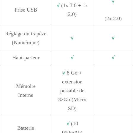
√
√
(1x 3.0 + 1x
Prise USB
2.0)
(2x 2.0)
Réglage du trapèze
√
√
(Numérique)
Haut-parleur
√
√
√
8 Go +
extension
Mémoire
possible de
Interne
32Go (Micro
SD)
√
(10
Batterie
000mAh)